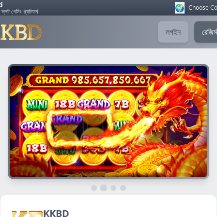
d
🌍
Choose Co
স্লট গেমিং প্ল্যাটফর্ম
লগইন
রেজিস্
KKBD