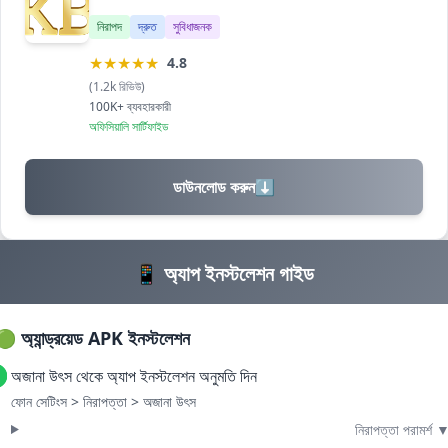
নিরাপদ
দ্রুত
সুবিধাজনক
★★★★★
4.8
(1.2k রিভিউ)
100K+ ব্যবহারকারী
অফিসিয়ালি সার্টিফাইড
ডাউনলোড করুন
⬇️
📱 অ্যাপ ইনস্টলেশন গাইড
🟢 অ্যান্ড্রয়েড APK ইনস্টলেশন
অজানা উৎস থেকে অ্যাপ ইনস্টলেশন অনুমতি দিন
ফোন সেটিংস > নিরাপত্তা > অজানা উৎস
নিরাপত্তা পরামর্শ 