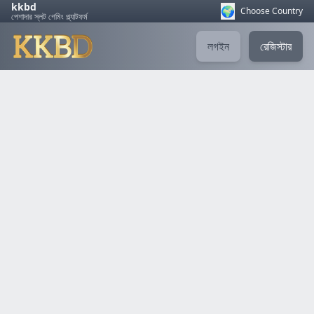
kkbd
🌍
Choose Country
পেশাদার স্লট গেমিং প্ল্যাটফর্ম
লগইন
রেজিস্টার