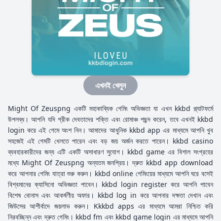
এখনই খেলুন
Might Of Zeuspng একটি মহাকাব্যিক গেমিং অভিজ্ঞতা যা এখন kkbd প্ল্যাটফর্মে
উপলব্ধ। আপনি যদি গ্রীক দেবতাদের শক্তি এবং রোমাঞ্চ পছন্দ করেন, তবে এখনই kkbd
login করে এই গেমে অংশ নিন। আমাদের আধুনিক kkbd app এর মাধ্যমে আপনি খুব
সহজেই এই গেমটি খেলতে পারেন এবং বড় জয় অর্জন করতে পারেন। kkbd casino
ব্যবহারকারীদের জন্য এটি একটি অসাধারণ সুযোগ। kkbd game এর বিশাল সংগ্রহের
মধ্যে Might Of Zeuspng অন্যতম জনপ্রিয়। দ্রুত kkbd app download
করে আপনার গেমিং যাত্রা শুরু করুন। kkbd online গেমিংয়ের মাধ্যমে আপনি ঘরে বসেই
বিশ্বমানের ক্যাসিনো অভিজ্ঞতা পাবেন। kkbd login register করে আপনি পাবেন
বিশেষ বোনাস এবং আকর্ষণীয় অফার। kkbd log in করে আপনার দক্ষতা দেখান এবং
জিউসের আশীর্বাদে জয়লাভ করুন। Kkkbd apps এর মাধ্যমে আমরা নিশ্চিত করি
নিরবচ্ছিন্ন এবং দ্রুত গেমিং। kkbd fm এবং kkbd game login এর মাধ্যমে আপনি